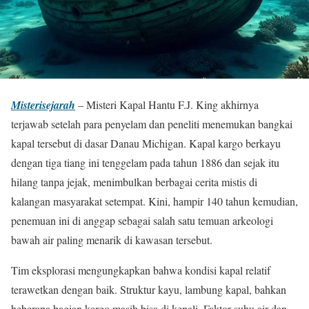
Misterisejarah
– Misteri Kapal Hantu F.J. King akhirnya
terjawab setelah para penyelam dan peneliti menemukan bangkai
kapal tersebut di dasar Danau Michigan. Kapal kargo berkayu
dengan tiga tiang ini tenggelam pada tahun 1886 dan sejak itu
hilang tanpa jejak, menimbulkan berbagai cerita mistis di
kalangan masyarakat setempat. Kini, hampir 140 tahun kemudian,
penemuan ini di anggap sebagai salah satu temuan arkeologi
bawah air paling menarik di kawasan tersebut.
Tim eksplorasi mengungkapkan bahwa kondisi kapal relatif
terawetkan dengan baik. Struktur kayu, lambung kapal, bahkan
beberapa bagian kargo masih bisa di kenali. Faktor suhu air dan