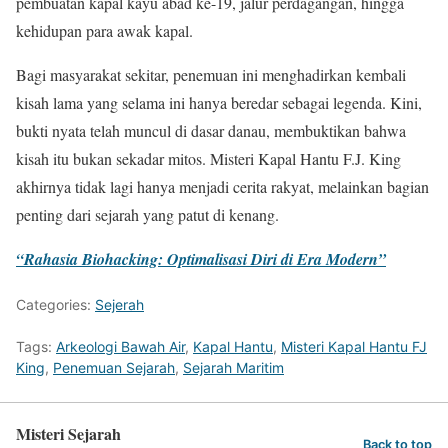
pembuatan kapal kayu abad ke-19, jalur perdagangan, hingga
kehidupan para awak kapal.
Bagi masyarakat sekitar, penemuan ini menghadirkan kembali
kisah lama yang selama ini hanya beredar sebagai legenda. Kini,
bukti nyata telah muncul di dasar danau, membuktikan bahwa
kisah itu bukan sekadar mitos. Misteri Kapal Hantu F.J. King
akhirnya tidak lagi hanya menjadi cerita rakyat, melainkan bagian
penting dari sejarah yang patut di kenang.
“Rahasia Biohacking: Optimalisasi Diri di Era Modern”
Categories:
Sejerah
Tags:
Arkeologi Bawah Air
,
Kapal Hantu
,
Misteri Kapal Hantu FJ
King
,
Penemuan Sejarah
,
Sejarah Maritim
Misteri Sejarah
Back to top