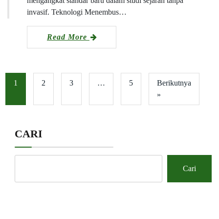
mengangkat standar baru dalam studi sejarah tanpa
invasif. Teknologi Menembus…
Read More
1
2
3
…
5
Berikutnya
»
CARI
Cari